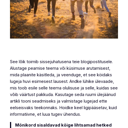
See lõik toimib sissejuhatusena teie blogipostitusele.
Alustage peamise teema või küsimuse arutamisest,
mida plaanite käsitleda, ja veenduge, et see köidaks
lugeja huvi esimesest lausest. Andke lühike ülevaade,
mis toob esile selle teema olulisuse ja selle, kuidas see
võib väärtust pakkuda. Kasutage seda ruumi ülejäänud
artikli tooni seadmiseks ja valmistage lugejad ette
eelseisvaks teekonnaks. Hoidke keel ligipääsetav, kuid
informatiivne, et luua tugev ühendus.
Mõnikord sisaldavad kõige lihtsamad hetked