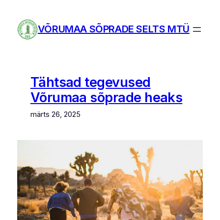
Liigu
sisu
VÕRUMAA SÕPRADE SELTS MTÜ
juurde
Tähtsad tegevused
Võrumaa sõprade heaks
märts 26, 2025