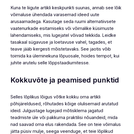
Kuna te liigute artikli keskpunkti suunas, annab see lõik
võimaluse ühendada varasemad ideed uute
arusaamadega. Kasutage seda ruumi alternatiivsete
vaatenurkade esitamiseks või võimalike küsimuste
lahendamiseks, mis lugejatel võivad tekkida. Leidke
tasakaal sügavuse ja loetavuse vahel, tagades, et
teave jääb kergesti mõistetavaks. See jaotis võib
toimida ka üleminekuna lõpuosale, hoides tempot, kui
juhite arutelu selle lõppstaadiumitesse.
Kokkuvõte ja peamised punktid
Selles lõplikus lõigus võtke kokku oma artikli
põhijäreldused, rõhutades kõige olulisemaid arutatud
ideid. Julgustage lugejaid mõtisklema jagatud
teadmiste üle või pakkuma praktilisi nõuandeid, mida
nad saavad oma elus rakendada. See on teie võimalus
jätta püsiv mulje, seega veenduge, et teie lõplikud