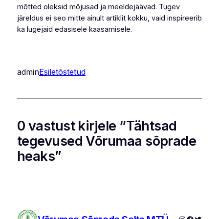
mõtted oleksid mõjusad ja meeldejäävad. Tugev
järeldus ei seo mitte ainult artiklit kokku, vaid inspireerib
ka lugejaid edasisele kaasamisele.
admin
Esiletõstetud
0 vastust kirjele “Tähtsad
tegevused Võrumaa sõprade
heaks”
Instagram
Faceboo
Twitte